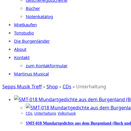
Geschenkgutscheine
Bücher
Notenkatalog
Mietkaufen
Tonstudio
Die Burgenländer
About
Kontakt
zum Kontakformular
Martinus Musical
Sepps Musik Treff
»
Shop
»
CDs
»
Unterhaltung
CDs
,
Unterhaltung
,
Volksmusik
SMT-018 Mundartgedichte aus dem Burgenland (Buch un