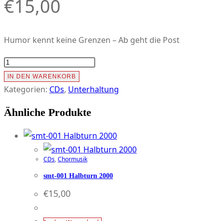
€
15,00
Humor kennt keine Grenzen – Ab geht die Post
SMT-
202
IN DEN WARENKORB
Reinis
Kategorien:
CDs
,
Unterhaltung
Witzkiste
Ähnliche Produkte
Menge
CDs
,
Chormusik
smt-001 Halbturn 2000
€
15,00