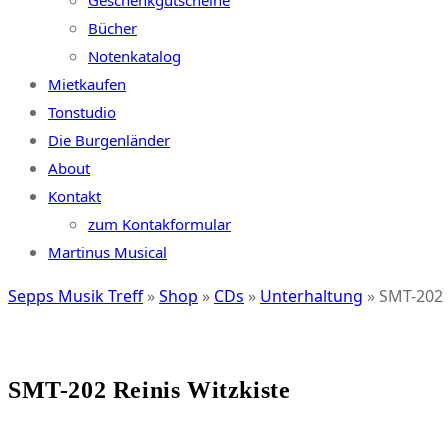
Geschenkgutscheine
Bücher
Notenkatalog
Mietkaufen
Tonstudio
Die Burgenländer
About
Kontakt
zum Kontakformular
Martinus Musical
Sepps Musik Treff
»
Shop
»
CDs
»
Unterhaltung
»
SMT-202 
SMT-202 Reinis Witzkiste