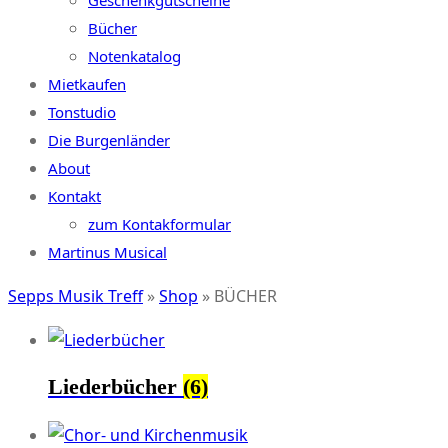
Geschenkgutscheine
Bücher
Notenkatalog
Mietkaufen
Tonstudio
Die Burgenländer
About
Kontakt
zum Kontakformular
Martinus Musical
Sepps Musik Treff
»
Shop
»
BÜCHER
Liederbücher
(6)