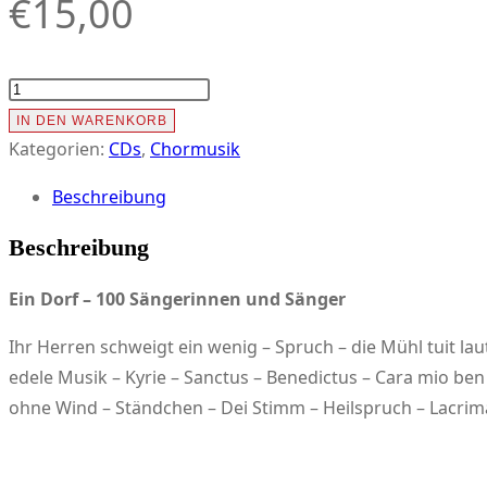
€
15,00
smt-
001
IN DEN WARENKORB
Halbturn
Kategorien:
CDs
,
Chormusik
2000
Beschreibung
Menge
Beschreibung
Ein Dorf – 100 Sängerinnen und Sänger
Ihr Herren schweigt ein wenig – Spruch – die Mühl tuit la
edele Musik – Kyrie – Sanctus – Benedictus – Cara mio ben –
ohne Wind – Ständchen – Dei Stimm – Heilspruch – Lacrima