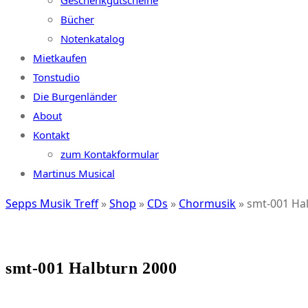
Geschenkgutscheine
Bücher
Notenkatalog
Mietkaufen
Tonstudio
Die Burgenländer
About
Kontakt
zum Kontakformular
Martinus Musical
Sepps Musik Treff
»
Shop
»
CDs
»
Chormusik
»
smt-001 Ha
smt-001 Halbturn 2000