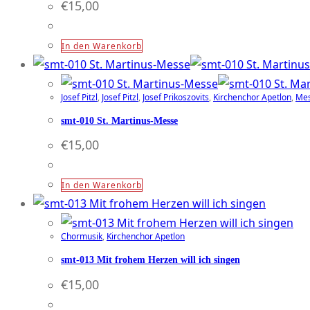
€
15,00
In den Warenkorb
Josef Pitzl
,
Josef Pitzl
,
Josef Prikoszovits
,
Kirchenchor Apetlon
,
Me
smt-010 St. Martinus-Messe
€
15,00
In den Warenkorb
Chormusik
,
Kirchenchor Apetlon
smt-013 Mit frohem Herzen will ich singen
€
15,00