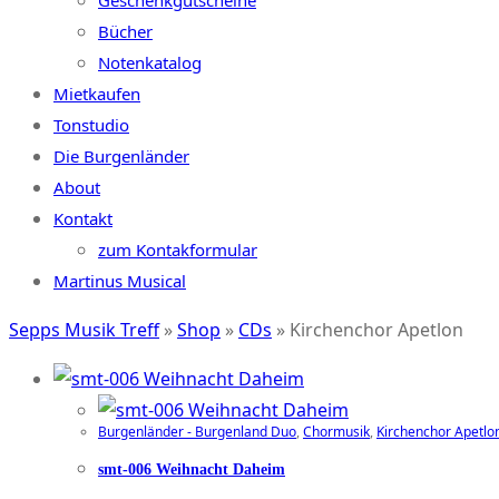
Geschenkgutscheine
Bücher
Notenkatalog
Mietkaufen
Tonstudio
Die Burgenländer
About
Kontakt
zum Kontakformular
Martinus Musical
Sepps Musik Treff
»
Shop
»
CDs
»
Kirchenchor Apetlon
Burgenländer - Burgenland Duo
,
Chormusik
,
Kirchenchor Apetlo
smt-006 Weihnacht Daheim