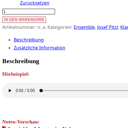
Zurücksetzen
SEEWINKLER
ADVENTWEISE
IN DEN WARENKORB
Nr.
Artikelnummer:
n. a.
Kategorien:
Ensemble
,
Josef Pitzl
,
Kla
4
Beschreibung
(für
Zusätzliche Information
4
Bb-
Beschreibung
Klarinetten,
Hörbeispiel:
Bassklarinette
ad
lib.)
Menge
Noten-Vorschau: