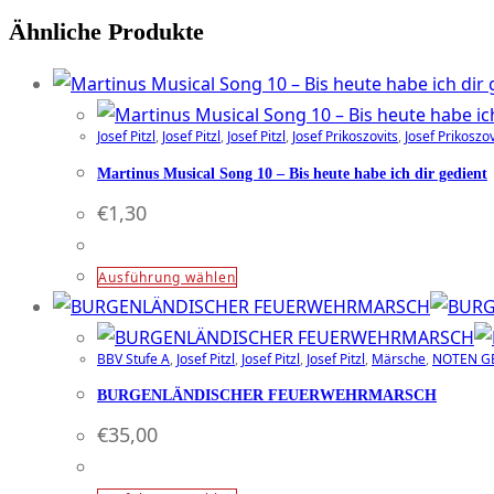
Ähnliche Produkte
Josef Pitzl
,
Josef Pitzl
,
Josef Pitzl
,
Josef Prikoszovits
,
Josef Prikoszov
Martinus Musical Song 10 – Bis heute habe ich dir gedient
€
1,30
Dieses
Ausführung wählen
Produkt
weist
BBV Stufe A
,
Josef Pitzl
,
Josef Pitzl
,
Josef Pitzl
,
Märsche
,
NOTEN G
mehrere
Varianten
BURGENLÄNDISCHER FEUERWEHRMARSCH
auf.
€
35,00
Die
Optionen