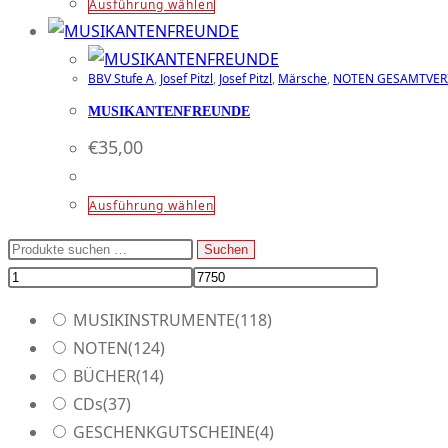
Dieses
Ausführung wählen
können
Produkt
auf
weist
der
BBV Stufe A
,
Josef Pitzl
,
Josef Pitzl
,
Märsche
,
NOTEN GESAMTVER
mehrere
Produktseite
Varianten
MUSIKANTENFREUNDE
gewählt
auf.
€
35,00
werden
Die
Optionen
Dieses
Ausführung wählen
können
Produkt
Suchen
Suchen
auf
weist
nach:
der
mehrere
Produktseite
Varianten
MUSIKINSTRUMENTE
(118)
gewählt
auf.
NOTEN
(124)
werden
Die
BÜCHER
(14)
Optionen
CDs
(37)
können
GESCHENKGUTSCHEINE
(4)