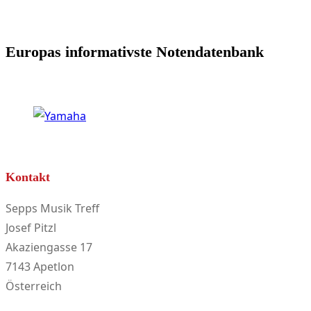
auf
der
Produktseite
Europas informativste Notendatenbank
gewählt
werden
Kontakt
Sepps Musik Treff
Josef Pitzl
Akaziengasse 17
7143 Apetlon
Österreich