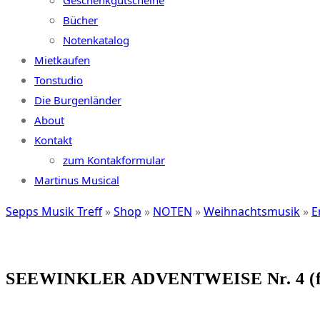
Geschenkgutscheine
Bücher
Notenkatalog
Mietkaufen
Tonstudio
Die Burgenländer
About
Kontakt
zum Kontakformular
Martinus Musical
Sepps Musik Treff
»
Shop
»
NOTEN
»
Weihnachtsmusik
»
E
SEEWINKLER ADVENTWEISE Nr. 4 (für 4 