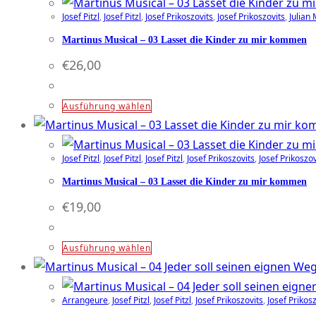
weist
der
Josef Pitzl
,
Josef Pitzl
,
Josef Prikoszovits
,
Josef Prikoszovits
,
Julian 
mehrere
Produktseite
Varianten
Martinus Musical – 03 Lasset die Kinder zu mir kommen
gewählt
auf.
€
26,00
werden
Die
Optionen
Dieses
Ausführung wählen
können
Produkt
auf
weist
der
Josef Pitzl
,
Josef Pitzl
,
Josef Pitzl
,
Josef Prikoszovits
,
Josef Prikoszov
mehrere
Produktseite
Varianten
Martinus Musical – 03 Lasset die Kinder zu mir kommen
gewählt
auf.
€
19,00
werden
Die
Optionen
Dieses
Ausführung wählen
können
Produkt
auf
weist
der
Arrangeure
,
Josef Pitzl
,
Josef Pitzl
,
Josef Prikoszovits
,
Josef Prikos
mehrere