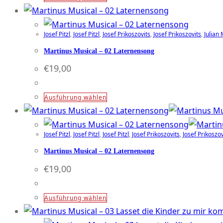
können
Produkt
auf
weist
der
Josef Pitzl
,
Josef Pitzl
,
Josef Prikoszovits
,
Josef Prikoszovits
,
Julian 
mehrere
Produktseite
Varianten
Martinus Musical – 02 Laternensong
gewählt
auf.
€
19,00
werden
Die
Optionen
Dieses
Ausführung wählen
können
Produkt
auf
weist
der
Josef Pitzl
,
Josef Pitzl
,
Josef Pitzl
,
Josef Prikoszovits
,
Josef Prikoszov
mehrere
Produktseite
Varianten
Martinus Musical – 02 Laternensong
gewählt
auf.
€
19,00
werden
Die
Optionen
Dieses
Ausführung wählen
können
Produkt
auf