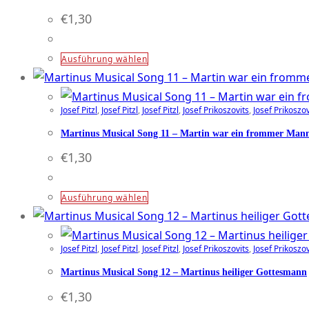
gewählt
auf.
€
1,30
werden
Die
Optionen
Dieses
Ausführung wählen
können
Produkt
auf
weist
der
Josef Pitzl
,
Josef Pitzl
,
Josef Pitzl
,
Josef Prikoszovits
,
Josef Prikoszov
mehrere
Produktseite
Varianten
Martinus Musical Song 11 – Martin war ein frommer Man
gewählt
auf.
€
1,30
werden
Die
Optionen
Dieses
Ausführung wählen
können
Produkt
auf
weist
der
Josef Pitzl
,
Josef Pitzl
,
Josef Pitzl
,
Josef Prikoszovits
,
Josef Prikoszov
mehrere
Produktseite
Varianten
Martinus Musical Song 12 – Martinus heiliger Gottesmann
gewählt
auf.
€
1,30
werden