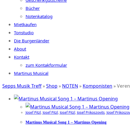
Geschenkgutscheine
Bücher
Notenkatalog
Mietkaufen
Tonstudio
Die Burgenländer
About
Kontakt
zum Kontakformular
Martinus Musical
Sepps Musik Treff
»
Shop
»
NOTEN
»
Komponisten
»
Veren
Josef Pitzl
,
Josef Pitzl
,
Josef Pitzl
,
Josef Prikoszovits
,
Josef Prikoszov
Martinus Musical Song 1 – Martinus Opening