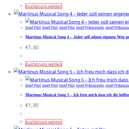
Optionen
Dieses
Ausführung wählen
können
Produkt
auf
weist
der
Josef Pitzl
,
Josef Pitzl
,
Josef Pitzl
,
Josef Prikoszovits
,
Josef Prikoszov
mehrere
Produktseite
Varianten
Martinus Musical Song 4 – Jeder soll seinen eigenen Weg g
gewählt
auf.
€
1,30
werden
Die
Optionen
Dieses
Ausführung wählen
können
Produkt
auf
weist
der
Josef Pitzl
,
Josef Pitzl
,
Josef Pitzl
,
Josef Prikoszovits
,
Josef Prikoszov
mehrere
Produktseite
Varianten
Martinus Musical Song 5 – Ich freu mich dass ich dir helf
gewählt
auf.
€
1,30
werden
Die
Optionen
Dieses
Ausführung wählen
können