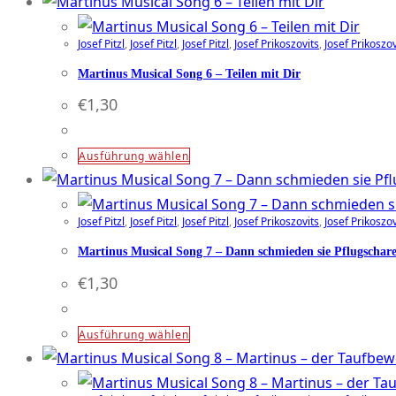
Produkt
auf
weist
der
Josef Pitzl
,
Josef Pitzl
,
Josef Pitzl
,
Josef Prikoszovits
,
Josef Prikoszov
mehrere
Produktseite
Varianten
Martinus Musical Song 6 – Teilen mit Dir
gewählt
auf.
€
1,30
werden
Die
Optionen
Dieses
Ausführung wählen
können
Produkt
auf
weist
der
Josef Pitzl
,
Josef Pitzl
,
Josef Pitzl
,
Josef Prikoszovits
,
Josef Prikoszov
mehrere
Produktseite
Varianten
Martinus Musical Song 7 – Dann schmieden sie Pflugschar
gewählt
auf.
€
1,30
werden
Die
Optionen
Dieses
Ausführung wählen
können
Produkt
auf
weist