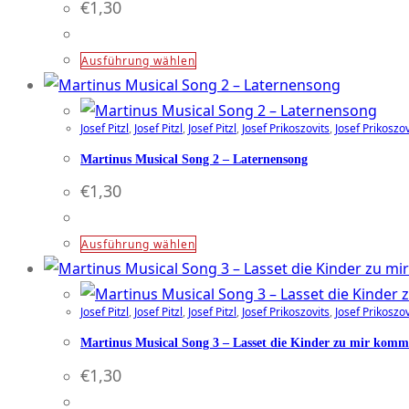
€
1,30
Dieses
Ausführung wählen
Produkt
weist
Josef Pitzl
,
Josef Pitzl
,
Josef Pitzl
,
Josef Prikoszovits
,
Josef Prikoszov
mehrere
Varianten
Martinus Musical Song 2 – Laternensong
auf.
€
1,30
Die
Optionen
Dieses
Ausführung wählen
können
Produkt
auf
weist
der
Josef Pitzl
,
Josef Pitzl
,
Josef Pitzl
,
Josef Prikoszovits
,
Josef Prikoszov
mehrere
Produktseite
Varianten
Martinus Musical Song 3 – Lasset die Kinder zu mir kom
gewählt
auf.
€
1,30
werden
Die