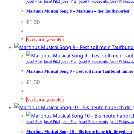
der
Josef Pitzl
,
Josef Pitzl
,
Josef Pitzl
,
Josef Prikoszovits
,
Josef Prikoszov
mehrere
Produktseite
Varianten
Martinus Musical Song 8 – Martinus – der Taufbewerber
gewählt
auf.
€
1,30
werden
Die
Optionen
Dieses
Ausführung wählen
können
Produkt
auf
weist
der
Josef Pitzl
,
Josef Pitzl
,
Josef Pitzl
,
Josef Prikoszovits
,
Josef Prikoszov
mehrere
Produktseite
Varianten
Martinus Musical Song 9 – Fest soll mein Taufbund immer
gewählt
auf.
€
1,30
werden
Die
Optionen
Dieses
Ausführung wählen
können
Produkt
auf
weist
der
Josef Pitzl
,
Josef Pitzl
,
Josef Pitzl
,
Josef Prikoszovits
,
Josef Prikoszov
mehrere
Produktseite
Varianten
Martinus Musical Song 10 – Bis heute habe ich dir gedient