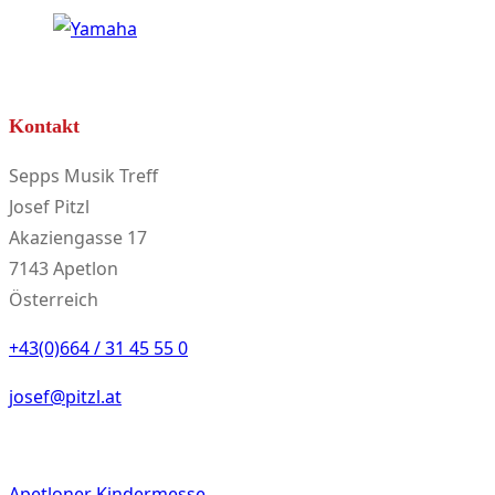
werden
Kontakt
Sepps Musik Treff
Josef Pitzl
Akaziengasse 17
7143 Apetlon
Österreich
+43(0)664 / 31 45 55 0
josef@pitzl.at
Apetloner Kindermesse