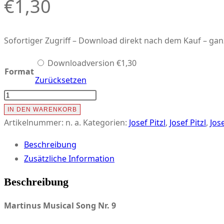
€
1,30
Sofortiger Zugriff – Download direkt nach dem Kauf – g
Downloadversion
€
1,30
Format
Zurücksetzen
Martinus
Musical
IN DEN WARENKORB
Song
Artikelnummer:
n. a.
Kategorien:
Josef Pitzl
,
Josef Pitzl
,
Jose
9
Beschreibung
-
Zusätzliche Information
Fest
soll
Beschreibung
mein
Martinus Musical Song Nr. 9
Taufbund
immer