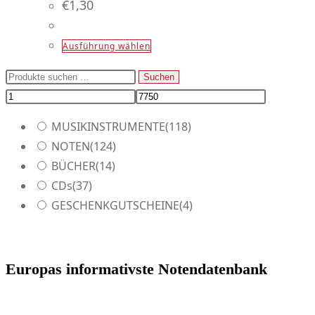
auf.
€
1,30
werden
Die
Optionen
Dieses
Ausführung wählen
können
Produkt
Suchen
Suchen
auf
weist
nach:
der
mehrere
Produktseite
Varianten
MUSIKINSTRUMENTE
(118)
gewählt
auf.
NOTEN
(124)
werden
Die
BÜCHER
(14)
Optionen
CDs
(37)
können
GESCHENKGUTSCHEINE
(4)
auf
der
Produktseite
Europas informativste Notendatenbank
gewählt
werden