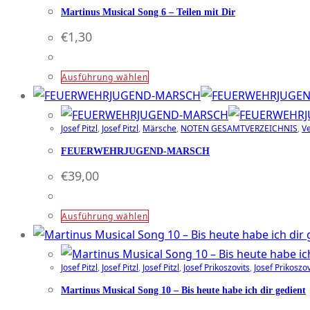
Martinus Musical Song 6 – Teilen mit Dir
€
1,30
Dieses
Ausführung wählen
Produkt
weist
Josef Pitzl
,
Josef Pitzl
,
Märsche
,
NOTEN GESAMTVERZEICHNIS
,
V
mehrere
Varianten
FEUERWEHRJUGEND-MARSCH
auf.
€
39,00
Die
Optionen
Dieses
Ausführung wählen
können
Produkt
auf
weist
der
Josef Pitzl
,
Josef Pitzl
,
Josef Pitzl
,
Josef Prikoszovits
,
Josef Prikoszov
mehrere
Produktseite
Varianten
Martinus Musical Song 10 – Bis heute habe ich dir gedient
gewählt