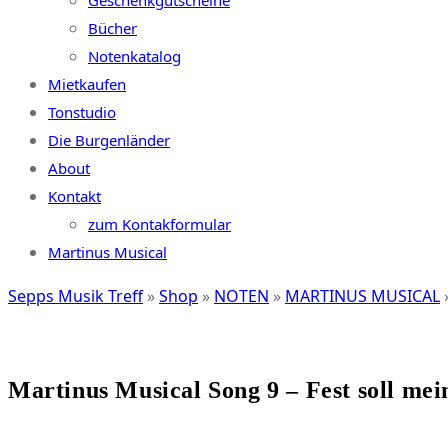
Geschenkgutscheine
Bücher
Notenkatalog
Mietkaufen
Tonstudio
Die Burgenländer
About
Kontakt
zum Kontakformular
Martinus Musical
Sepps Musik Treff
»
Shop
»
NOTEN
»
MARTINUS MUSICAL
Martinus Musical Song 9 – Fest soll me