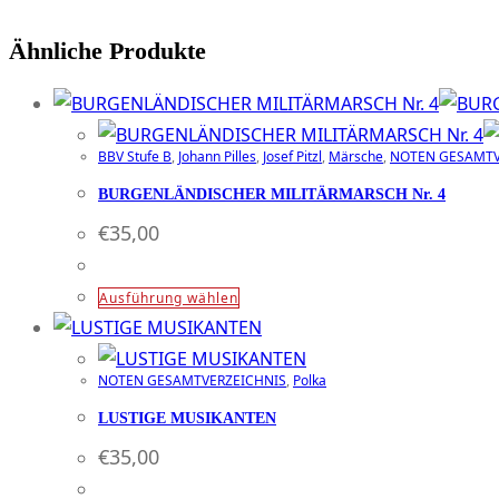
Ähnliche Produkte
BBV Stufe B
,
Johann Pilles
,
Josef Pitzl
,
Märsche
,
NOTEN GESAMTV
BURGENLÄNDISCHER MILITÄRMARSCH Nr. 4
€
35,00
Dieses
Ausführung wählen
Produkt
weist
NOTEN GESAMTVERZEICHNIS
,
Polka
mehrere
Varianten
LUSTIGE MUSIKANTEN
auf.
€
35,00
Die