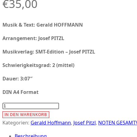
€
35,00
Musik & Text: Gerald HOFFMANN
Arrangement: Josef PITZL
Musikverlag:
SMT-Edition – Josef PITZL
Schwierigkeitsgrad: 2 (mittel)
Dauer: 3:07″
DIN A4 Format
EIN
TROUBADOUR
IN DEN WARENKORB
AUF
Kategorien:
Gerald Hoffmann
,
Josef Pitzl
,
NOTEN GESAMTV
TOUR
Beschreibung