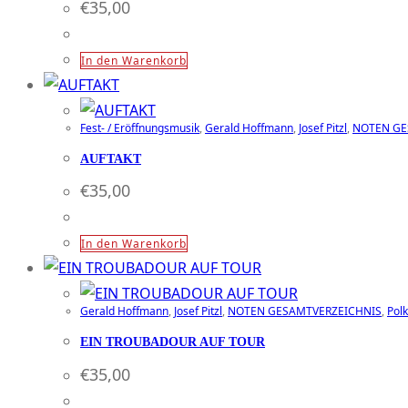
€
35,00
In den Warenkorb
Fest- / Eröffnungsmusik
,
Gerald Hoffmann
,
Josef Pitzl
,
NOTEN GE
AUFTAKT
€
35,00
In den Warenkorb
Gerald Hoffmann
,
Josef Pitzl
,
NOTEN GESAMTVERZEICHNIS
,
Pol
EIN TROUBADOUR AUF TOUR
€
35,00