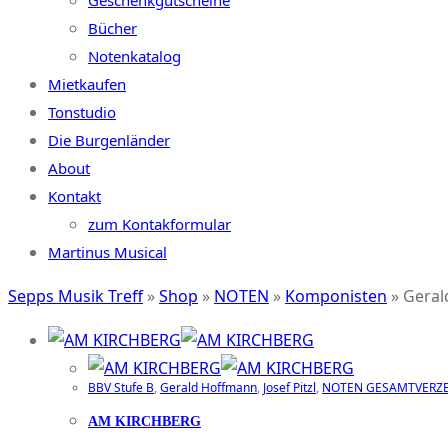
Geschenkgutscheine
Bücher
Notenkatalog
Mietkaufen
Tonstudio
Die Burgenländer
About
Kontakt
zum Kontakformular
Martinus Musical
Sepps Musik Treff
»
Shop
»
NOTEN
»
Komponisten
»
Geral
BBV Stufe B
,
Gerald Hoffmann
,
Josef Pitzl
,
NOTEN GESAMTVERZE
AM KIRCHBERG