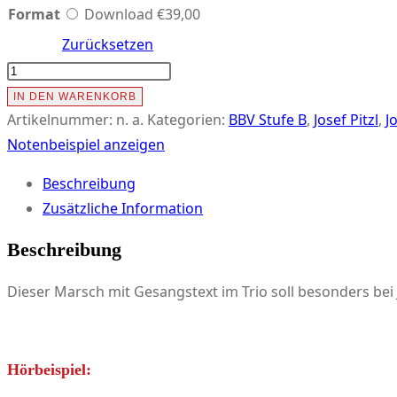
Format
Download
€
39,00
Zurücksetzen
ZUM
EHRENTAG
IN DEN WARENKORB
(Das
Artikelnummer:
n. a.
Kategorien:
BBV Stufe B
,
Josef Pitzl
,
J
besondere
Notenbeispiel anzeigen
Marschlied
Beschreibung
für
Zusätzliche Information
Jubiläen,
Geburtstage,
Beschreibung
Feiern,
Dieser Marsch mit Gesangstext im Trio soll besonders bei J
etc.)
Menge
Hörbeispiel: