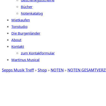
Geschenkgutscheine
Bücher
Notenkatalog
Mietkaufen
Tonstudio
Die Burgenländer
About
Kontakt
zum Kontakformular
Martinus Musical
Sepps Musik Treff
»
Shop
»
NOTEN
»
NOTEN GESAMTVERZ