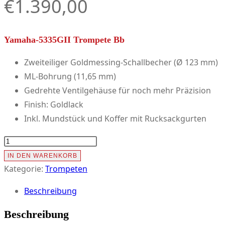
€
1.390,00
Yamaha-5335GII Trompete Bb
Zweiteiliger Goldmessing-Schallbecher (Ø 123 mm)
ML-Bohrung (11,65 mm)
Gedrehte Ventilgehäuse für noch mehr Präzision
Finish: Goldlack
Inkl. Mundstück und Koffer mit Rucksackgurten
Yamaha-
5335GII
IN DEN WARENKORB
Trompete
Kategorie:
Trompeten
Bb
Beschreibung
Menge
Beschreibung