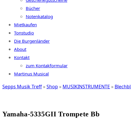
Geschenkgutscheine
Bücher
Notenkatalog
Mietkaufen
Tonstudio
Die Burgenländer
About
Kontakt
zum Kontakformular
Martinus Musical
Sepps Musik Treff
»
Shop
»
MUSIKINSTRUMENTE
»
Blechb
Yamaha-5335GII Trompete Bb