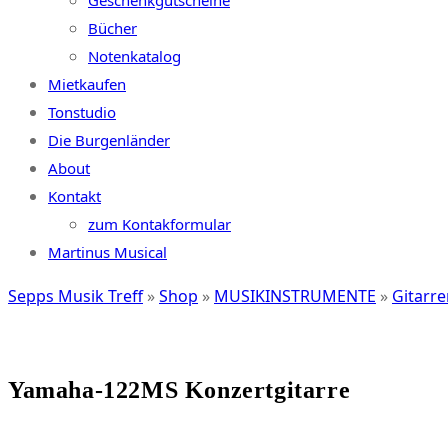
Geschenkgutscheine
Bücher
Notenkatalog
Mietkaufen
Tonstudio
Die Burgenländer
About
Kontakt
zum Kontakformular
Martinus Musical
Sepps Musik Treff
»
Shop
»
MUSIKINSTRUMENTE
»
Gitarre
Yamaha-122MS Konzertgitarre