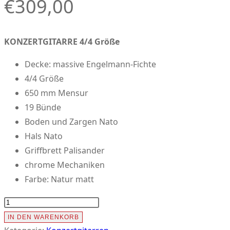
€
309,00
KONZERTGITARRE 4/4 Größe
Decke: massive Engelmann-Fichte
4/4 Größe
650 mm Mensur
19 Bünde
Boden und Zargen Nato
Hals Nato
Griffbrett Palisander
chrome Mechaniken
Farbe: Natur matt
Yamaha-
122MS
IN DEN WARENKORB
Konzertgitarre