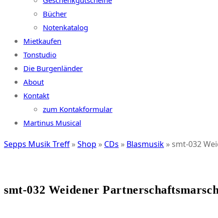
Geschenkgutscheine
Bücher
Notenkatalog
Mietkaufen
Tonstudio
Die Burgenländer
About
Kontakt
zum Kontakformular
Martinus Musical
Sepps Musik Treff
»
Shop
»
CDs
»
Blasmusik
»
smt-032 Wei
smt-032 Weidener Partnerschaftsmarsc