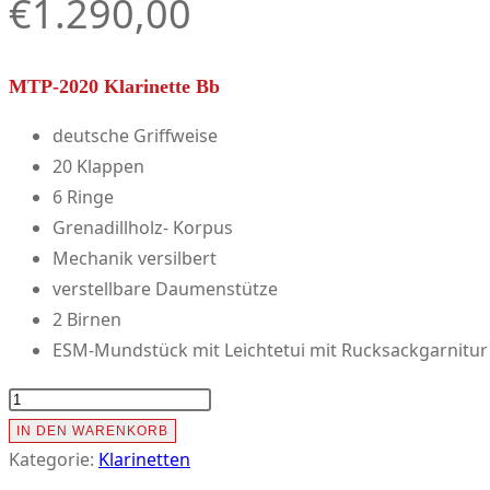
€
1.290,00
MTP-2020 Klarinette Bb
deutsche Griffweise
20 Klappen
6 Ringe
Grenadillholz- Korpus
Mechanik versilbert
verstellbare Daumenstütze
2 Birnen
ESM-Mundstück mit Leichtetui mit Rucksackgarnitur
MTP-
2020
IN DEN WARENKORB
Klarinette
Kategorie:
Klarinetten
Bb