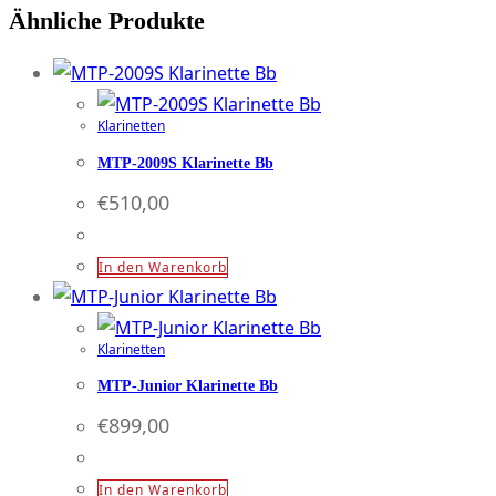
Ähnliche Produkte
Menge
Klarinetten
MTP-2009S Klarinette Bb
€
510,00
In den Warenkorb
Klarinetten
MTP-Junior Klarinette Bb
€
899,00
In den Warenkorb