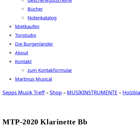
Geschenkgutscheine
Bücher
Notenkatalog
Mietkaufen
Tonstudio
Die Burgenländer
About
Kontakt
zum Kontakformular
Martinus Musical
Sepps Musik Treff
»
Shop
»
MUSIKINSTRUMENTE
»
Holzbl
MTP-2020 Klarinette Bb