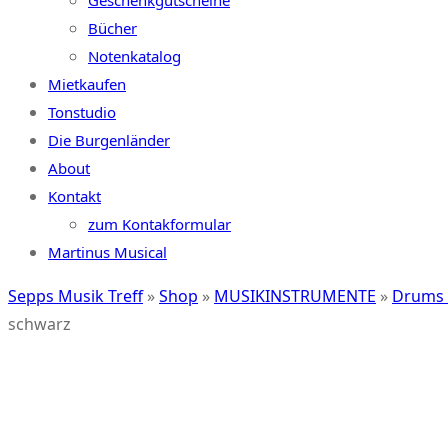
Geschenkgutscheine
Bücher
Notenkatalog
Mietkaufen
Tonstudio
Die Burgenländer
About
Kontakt
zum Kontakformular
Martinus Musical
Sepps Musik Treff
»
Shop
»
MUSIKINSTRUMENTE
»
Drums 
schwarz