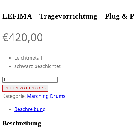
LEFIMA – Tragevorrichtung – Plug & Pl
€
420,00
Leichtmetall
schwarz beschichtet
LEFIMA
-
IN DEN WARENKORB
Tragevorrichtung
Kategorie:
Marching Drums
-
Beschreibung
Plug
&
Beschreibung
Play-