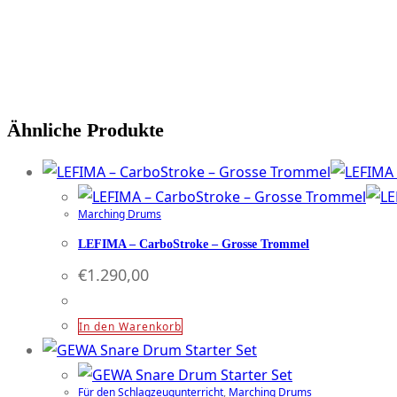
Tragegerüst,
für
Plug
&
Play
Ähnliche Produkte
Adapter,
schwarz
Menge
Marching Drums
LEFIMA – CarboStroke – Grosse Trommel
€
1.290,00
In den Warenkorb
Für den Schlagzeugunterricht
,
Marching Drums