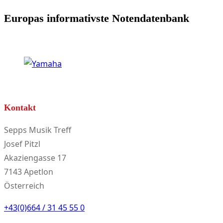
Produktseite
Europas informativste Notendatenbank
gewählt
werden
Kontakt
Sepps Musik Treff
Josef Pitzl
Akaziengasse 17
7143 Apetlon
Österreich
+43(0)664 / 31 45 55 0