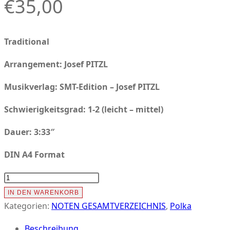
€
35,00
Traditional
Arrangement: Josef PITZL
Musikverlag:
SMT-Edition – Josef PITZL
Schwierigkeitsgrad: 1-2 (leicht – mittel)
Dauer: 3:33″
DIN A4 Format
DONNERSKIRCHNER
POLKA
IN DEN WARENKORB
Menge
Kategorien:
NOTEN GESAMTVERZEICHNIS
,
Polka
Beschreibung