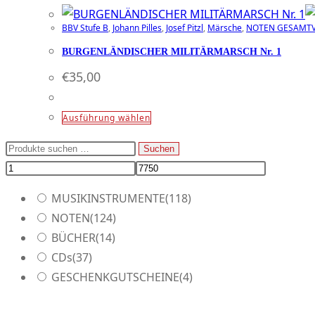
BBV Stufe B
,
Johann Pilles
,
Josef Pitzl
,
Märsche
,
NOTEN GESAMTV
BURGENLÄNDISCHER MILITÄRMARSCH Nr. 1
€
35,00
Dieses
Ausführung wählen
Produkt
Suchen
Suchen
weist
nach:
mehrere
Varianten
MUSIKINSTRUMENTE
(118)
auf.
NOTEN
(124)
Die
BÜCHER
(14)
Optionen
CDs
(37)
können
GESCHENKGUTSCHEINE
(4)
auf
der