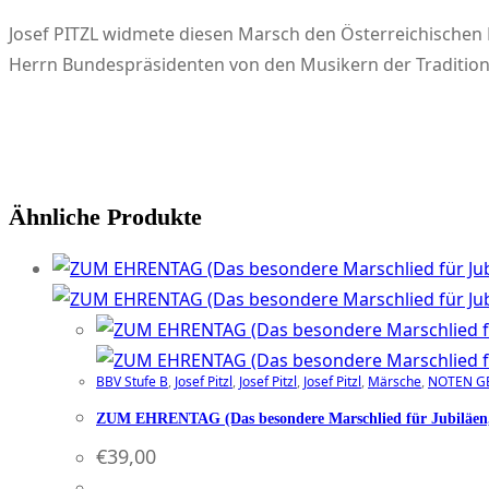
Josef PITZL widmete diesen Marsch den Österreichischen
Herrn Bundespräsidenten von den Musikern der Traditions
Ähnliche Produkte
BBV Stufe B
,
Josef Pitzl
,
Josef Pitzl
,
Josef Pitzl
,
Märsche
,
NOTEN G
ZUM EHRENTAG (Das besondere Marschlied für Jubiläen, G
€
39,00