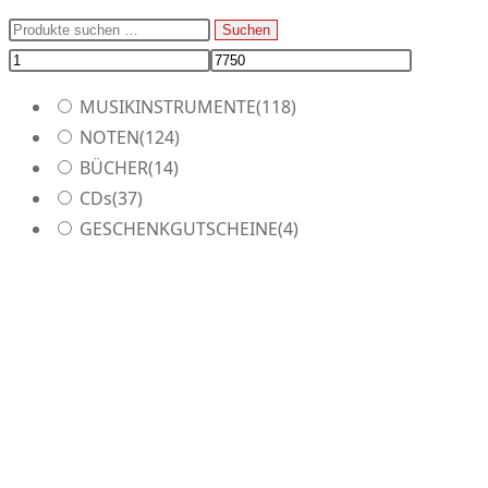
können
Produkt
Suchen
Suchen
auf
weist
nach:
der
mehrere
Produktseite
Varianten
MUSIKINSTRUMENTE
(118)
gewählt
auf.
NOTEN
(124)
werden
Die
BÜCHER
(14)
Optionen
CDs
(37)
können
GESCHENKGUTSCHEINE
(4)
auf
der
Produktseite
gewählt
werden