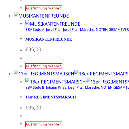
Dieses
Ausführung wählen
Produkt
weist
BBV Stufe A
,
Josef Pitzl
,
Josef Pitzl
,
Märsche
,
NOTEN GESAMTVER
mehrere
Varianten
MUSIKANTENFREUNDE
auf.
€
35,00
Die
Optionen
Dieses
Ausführung wählen
können
Produkt
auf
weist
der
BBV Stufe B
,
Johann Pilles
,
Josef Pitzl
,
Märsche
,
NOTEN GESAMTV
mehrere
Produktseite
Varianten
13er REGIMENTSMARSCH
gewählt
auf.
€
35,00
werden
Die
Optionen
Dieses
Ausführung wählen