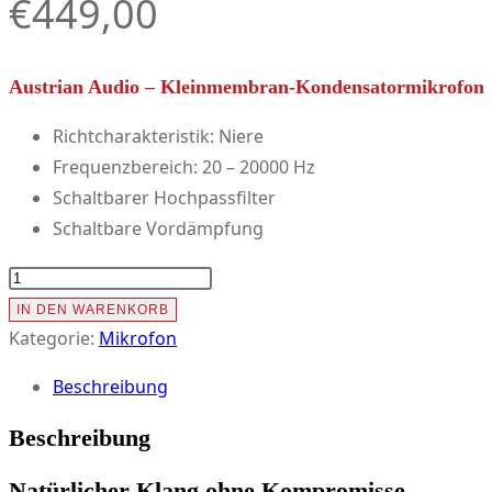
€
449,00
Austrian Audio – Kleinmembran-Kondensatormikrofon
Richtcharakteristik: Niere
Frequenzbereich: 20 – 20000 Hz
Schaltbarer Hochpassfilter
Schaltbare Vordämpfung
Austrian
Audio
IN DEN WARENKORB
CC8
Kategorie:
Mikrofon
Menge
Beschreibung
Beschreibung
Natürlicher Klang ohne Kompromisse