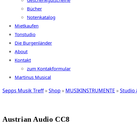
Geschenkgutscheine
Bücher
Notenkatalog
Mietkaufen
Tonstudio
Die Burgenländer
About
Kontakt
zum Kontakformular
Martinus Musical
Sepps Musik Treff
»
Shop
»
MUSIKINSTRUMENTE
»
Studio
Austrian Audio CC8