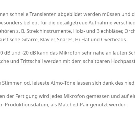
nen schnelle Transienten abgebildet werden müssen und di
sonders beliebt für die detailgetreue Aufnahme verschiede
ören z. B. Streichinstrumente, Holz- und Blechbläser, Orch
akustische Gitarre, Klavier, Snares, Hi-Hat und Overheads.
 dB und -20 dB kann das Mikrofon sehr nahe an lauten Scha
 und Trittschall werden mit dem schaltbaren Hochpassfilt
arte Stimmen od. leiseste Atmo-Töne lassen sich dank des n
n der Fertigung wird jedes Mikrofon gemessen und auf eine
om Produktionsdatum, als Matched-Pair genutzt werden.