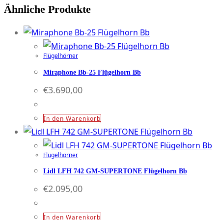
Ähnliche Produkte
Flügelhorn
Bb
Menge
Flügelhörner
Miraphone Bb-25 Flügelhorn Bb
€
3.690,00
In den Warenkorb
Flügelhörner
Lidl LFH 742 GM-SUPERTONE Flügelhorn Bb
€
2.095,00
In den Warenkorb