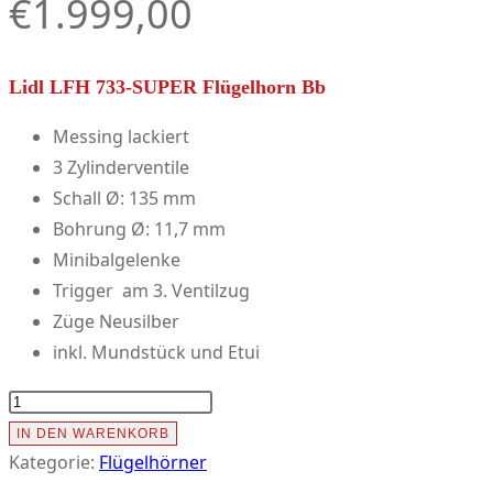
€
1.999,00
Lidl LFH 733-SUPER Flügelhorn Bb
Messing lackiert
3 Zylinderventile
Schall Ø: 135 mm
Bohrung Ø: 11,7 mm
Minibalgelenke
Trigger am 3. Ventilzug
Züge Neusilber
inkl. Mundstück und Etui
Lidl
LFH
IN DEN WARENKORB
733-
Kategorie:
Flügelhörner
SUPER