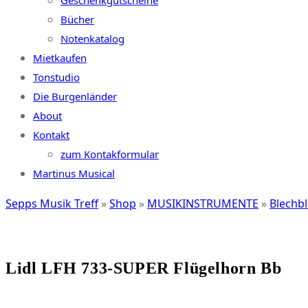
Geschenkgutscheine
Bücher
Notenkatalog
Mietkaufen
Tonstudio
Die Burgenländer
About
Kontakt
zum Kontakformular
Martinus Musical
Sepps Musik Treff
»
Shop
»
MUSIKINSTRUMENTE
»
Blechb
Lidl LFH 733-SUPER Flügelhorn Bb