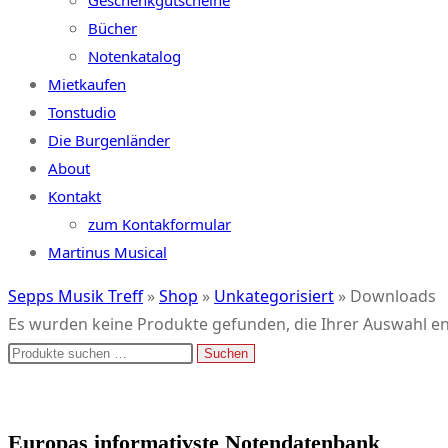
Geschenkgutscheine
Bücher
Notenkatalog
Mietkaufen
Tonstudio
Die Burgenländer
About
Kontakt
zum Kontakformular
Martinus Musical
Sepps Musik Treff
»
Shop
»
Unkategorisiert
»
Downloads
Es wurden keine Produkte gefunden, die Ihrer Auswahl e
Suchen
Suchen
nach:
Europas informativste Notendatenbank