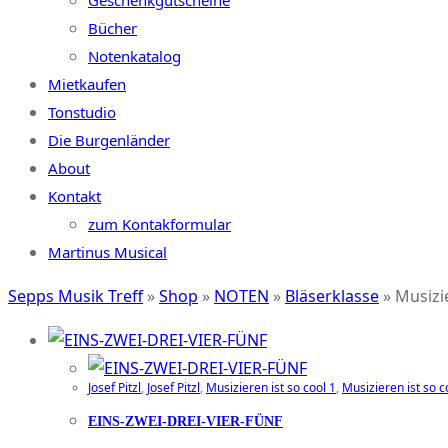
Geschenkgutscheine
Bücher
Notenkatalog
Mietkaufen
Tonstudio
Die Burgenländer
About
Kontakt
zum Kontakformular
Martinus Musical
Sepps Musik Treff
»
Shop
»
NOTEN
»
Bläserklasse
»
Musizie
Josef Pitzl
,
Josef Pitzl
,
Musizieren ist so cool 1
,
Musizieren ist so c
EINS-ZWEI-DREI-VIER-FÜNF