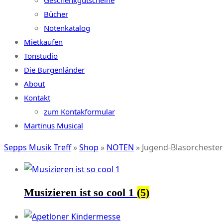
Geschenkgutscheine
Bücher
Notenkatalog
Mietkaufen
Tonstudio
Die Burgenländer
About
Kontakt
zum Kontakformular
Martinus Musical
Sepps Musik Treff
»
Shop
»
NOTEN
»
Jugend-Blasorchester
Musizieren ist so cool 1
(5)